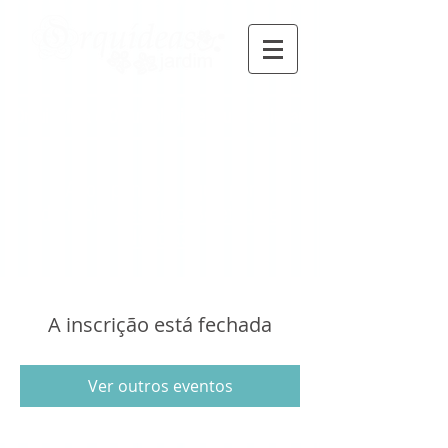
Orquidofilia e Orquidologia em um só lugar!
Acompanhe e fique por
dentro!
Assine
o Boletim de
Notícias.
A inscrição está fechada
Ver outros eventos