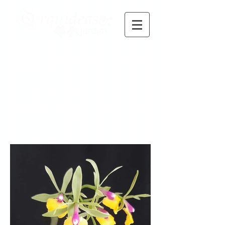
Orquidofilia e Orquidologia em um só lugar!
Acompanhe e fique por
dentro!
Assine
o Boletim de
Notícias.