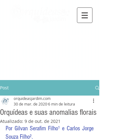
Orquidofilia e Orquidologia em um só lugar!
Acompanhe e fique por
dentro!
Assine
o Boletim de
Notícias.
Post
orquideasjardim.com
30 de mar. de 2020
6 min de leitura
Orquídeas e suas anomalias florais
Atualizado:
9 de out. de 2021
Por Gilvan Serafim Filho¹ e Carlos Jorge 
Souza Filho².